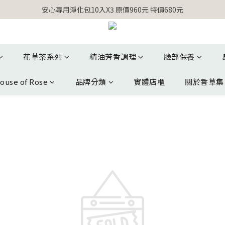
【官網獨家】首次消費 不限金額 即送 香遇熊超人行李吊牌 
安心專用淨化包10入X3 原價960元 特價680元
氣場淨化全系列 66折起
【官網獨家】首次消費 不限金額 即送 香遇熊超人行李吊牌 
花草茶系列
精油芳香調理
臉部保養
ouse of Rose
品牌分類
實體店櫃
關於香草集