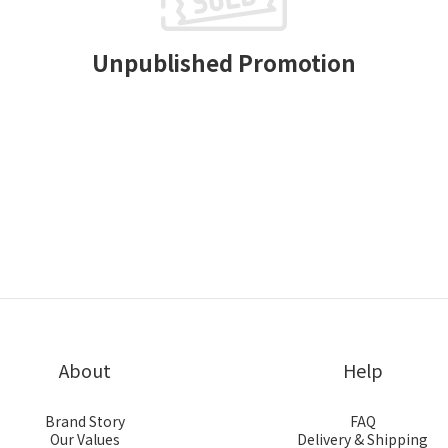
Unpublished Promotion
About
Help
Brand Story
FAQ
Our Values
Delivery & Shipping