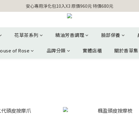
【官網獨家】首次消費 不限金額 即送 香遇熊超人行李吊牌 
安心專用淨化包10入X3 原價960元 特價680元
氣場淨化全系列 66折起
【官網獨家】首次消費 不限金額 即送 香遇熊超人行李吊牌 
花草茶系列
精油芳香調理
臉部保養
ouse of Rose
品牌分類
實體店櫃
關於香草集