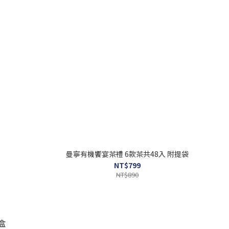
曼寧有機饗宴茶禮 6款茶共48入 附提袋
NT$799
NT$890