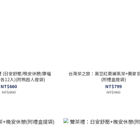
 (日安舒壓/晚安休憩/康福
台灣茶之旅：黑豆紅棗補氣茶+蕎麥
各12入)(附熊超人提袋)
(附禮盒提袋)
NT$660
NT$799
NT$800
NT$960