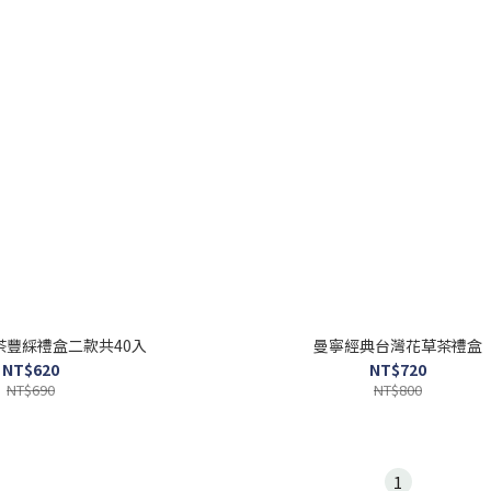
茶豐綵禮盒二款共40入
曼寧經典台灣花草茶禮盒
NT$620
NT$720
NT$690
NT$800
1