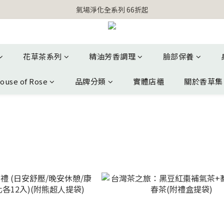
【官網獨家】首次消費 不限金額 即送 香遇熊超人行李吊牌 
氣場淨化全系列 66折起
【官網獨家】首次消費 不限金額 即送 香遇熊超人行李吊牌 
花草茶系列
精油芳香調理
臉部保養
ouse of Rose
品牌分類
實體店櫃
關於香草集