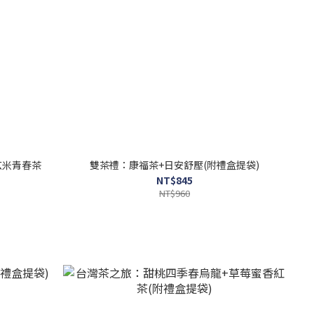
玄米青春茶
雙茶禮：康福茶+日安舒壓(附禮盒提袋)
NT$845
NT$960