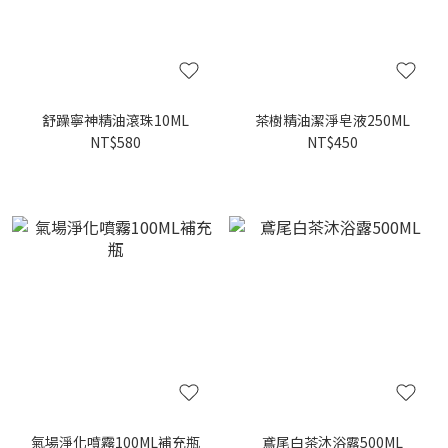
舒躁寧神精油滾珠10ML
茶樹精油潔淨皂液250ML
NT$580
NT$450
氣場淨化噴霧100ML補充瓶
鳶尾白茶沐浴露500ML