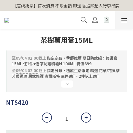
【官網獨家】首次消費 不限金額 即送 香遇熊超人行李吊牌 
【官網獨家】首次消費 不限金額 即送 香遇熊超人行李吊牌 
安心專用淨化包10入X3 原價960元 特價680元
氣場淨化全系列 66折起
茶樹萬用膏15ML
【官網獨家】首次消費 不限金額 即送 香遇熊超人行李吊牌 
至
09/04 02:00
截止
指定商品，季節推薦 夏日防蚊組：修護膏
15ML 任1件+香茅防護噴霧N 100ML 特價699
至
09/04 02:00
截止
指定分類，植感生活限定 精選 花草/花果茶
芳香調理 居家修護 奧爾斯特 單件9折、2件以上8折
NT$420