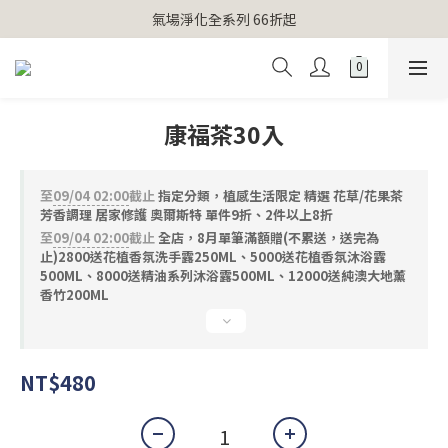
【官網獨家】首次消費 不限金額 即送 香遇熊超人行李吊牌 
氣場淨化全系列 66折起
【官網獨家】首次消費 不限金額 即送 香遇熊超人行李吊牌 
康福茶30入
至
09/04 02:00
截止
指定分類，植感生活限定 精選 花草/花果茶
芳香調理 居家修護 奧爾斯特 單件9折、2件以上8折
至
09/04 02:00
截止
全店，8月單筆滿額贈(不累送，送完為
止)2800送花植香氛洗手露250ML、5000送花植香氛沐浴露
500ML、8000送精油系列沐浴露500ML、12000送純澳大地薰
香竹200ML
NT$480