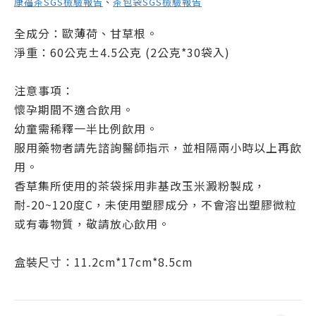
康福茶SGS檢驗報告
、
茶包袋SGS檢驗報告
全成分：歐薄荷、甘草根。
淨重：60公克±4.5公克 (2公克*30袋入)
注意事項：
懷孕期間不適合飲用。
幼童需稀釋一半比例飲用。
服用藥物者請先諮詢醫師指示，並相隔兩小時以上再飲
用。
香草集所使用的茶袋採用非基改玉米澱粉製成，
耐-20~120度C，未使用塑膠成分，不會溶出塑膠微粒
或有毒物質，敬請放心飲用。
盒裝尺寸：11.2cm*17cm*8.5cm