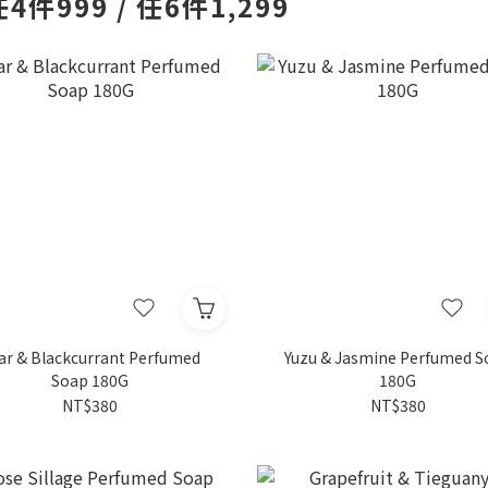
件999 / 任6件1,299
ar & Blackcurrant Perfumed
Yuzu & Jasmine Perfumed S
Soap 180G
180G
NT$380
NT$380