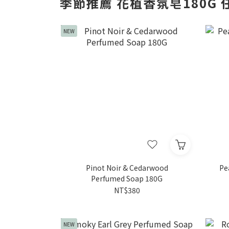
季節推薦 花植香氛皂180G 任4
NEW
Pinot Noir & Cedarwood
Pe
Perfumed Soap 180G
NT$380
NEW