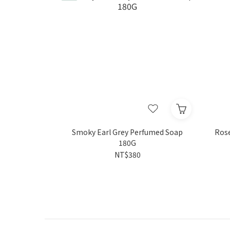
Smoky Earl Grey Perfumed Soap
Rose
180G
NT$380