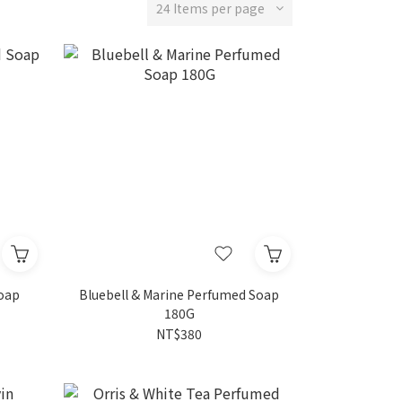
24 Items per page
oap
Bluebell & Marine Perfumed Soap
180G
NT$380