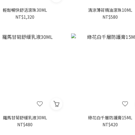
輕鬆暢快舒活滾珠30ML
清涼薄荷精油滾珠10ML
NT$1,320
NT$580
羅馬甘菊舒緩乳液30ML
綠花白千層防護膏15ML
NT$480
NT$420