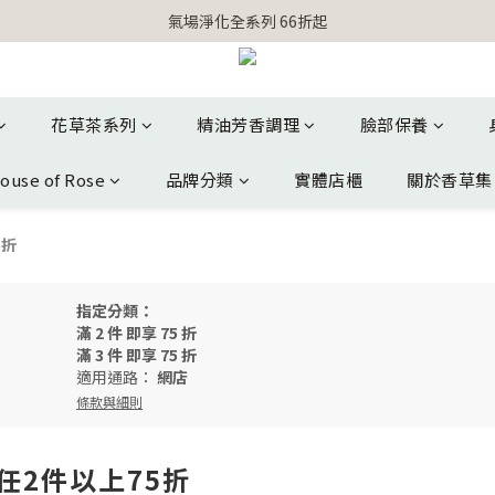
【官網獨家】首次消費 不限金額 即送 香遇熊超人行李吊牌 
【官網獨家】首次消費 不限金額 即送 香遇熊超人行李吊牌 
花草茶系列
精油芳香調理
臉部保養
ouse of Rose
品牌分類
實體店櫃
關於香草集
5折
指定分類：
滿 2 件 即享 75 折
滿 3 件 即享 75 折
適用通路：
網店
條款與細則
任2件以上75折