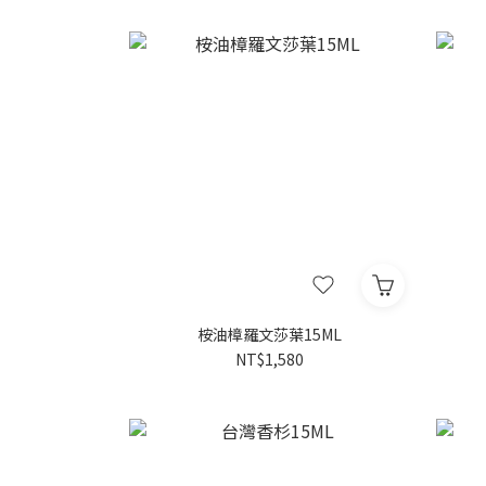
桉油樟羅文莎葉15ML
NT$1,580