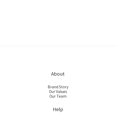
About
Brand Story
Our Values
Our Team
Help