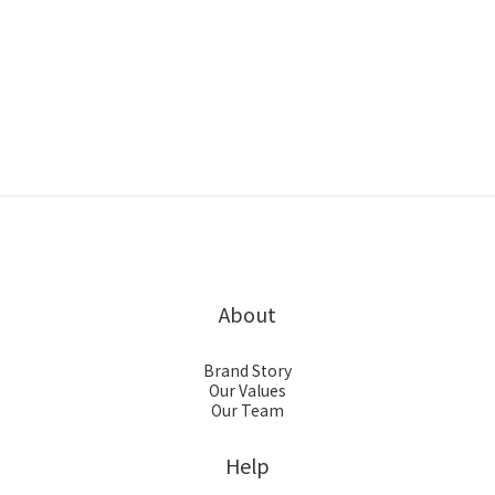
About
Brand Story
Our Values
Our Team
Help