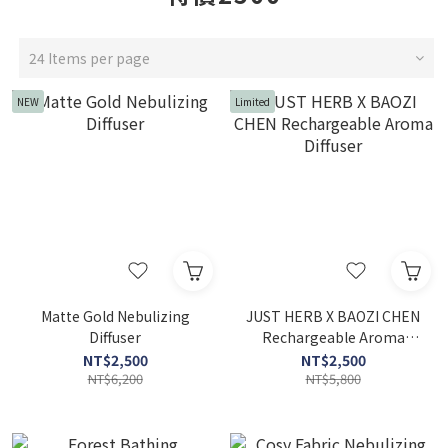
24 Items per page
NEW
Limited
Matte Gold Nebulizing
JUST HERB X BAOZI CHEN
Diffuser
Rechargeable Aroma
Diffuser
NT$2,500
NT$2,500
NT$6,200
NT$5,800