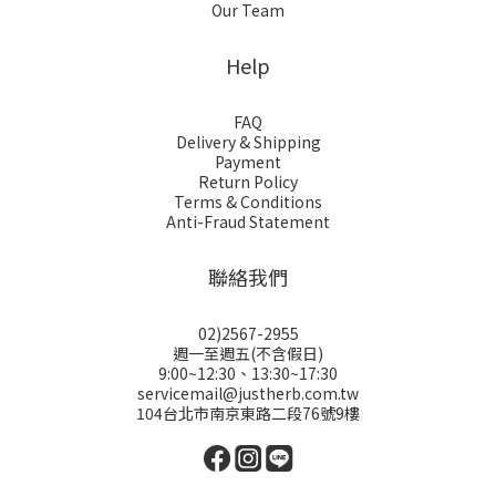
Our Team
Help
FAQ
Delivery & Shipping
Payment
Return Policy
Terms & Conditions
Anti-Fraud Statement
聯絡我們
02)2567-2955
週一至週五(不含假日)
9:00~12:30、13:30~17:30
servicemail@justherb.com.tw
104台北市南京東路二段76號9樓