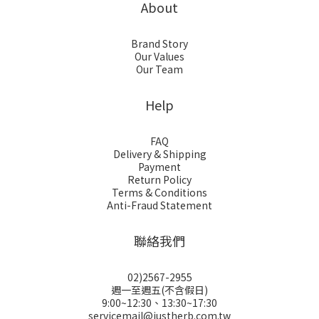
About
Brand Story
Our Values
Our Team
Help
FAQ
Delivery & Shipping
Payment
Return Policy
Terms & Conditions
Anti-Fraud Statement
聯絡我們
02)2567-2955
週一至週五(不含假日)
9:00~12:30、13:30~17:30
servicemail@justherb.com.tw