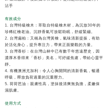
沾手
有效成分
1. 台灣特級檜木：萃取自特級檜木材，為沉放30年的
珍稀紅檜老油。沉靜香氣可放鬆助眠，舒緩緊繃。
2. 台灣扁柏：又稱為台灣黃檜，氣味清新提振，有助
於活化身心，提升專注力，帶來正面樂觀的力量。
3. 台灣香杉：在台灣山林中已有數千年悠遠歷史，因
濃厚木香得來「香杉」美名，可紓緩焦慮，帶給心靈平
靜。
4. 有機澳洲尤加利：令人心胸開闊的清新香氣，暢通
呼吸，釋放負荷過重的沉重壓力。
5. 荷荷芭油：親膚性高，塗抹後清爽無負擔，柔嫩保
濕肌膚。
使用方式