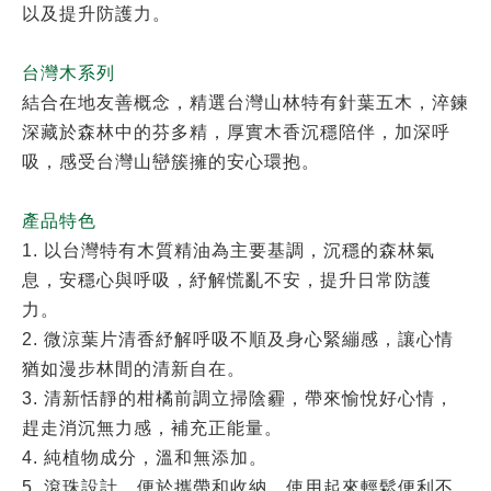
以及提升防護力。
台灣木系列
結合在地友善概念，精選台灣山林特有針葉五木，淬鍊
深藏於森林中的芬多精，厚實木香沉穩陪伴，加深呼
吸，感受台灣山巒簇擁的安心環抱。
產品特色
1. 以台灣特有木質精油為主要基調，沉穩的森林氣
息，安穩心與呼吸，紓解慌亂不安，提升日常防護
力。
2. 微涼葉片清香紓解呼吸不順及身心緊繃感，讓心情
猶如漫步林間的清新自在。
3. 清新恬靜的柑橘前調立掃陰霾，帶來愉悅好心情，
趕走消沉無力感，補充正能量。
4. 純植物成分，溫和無添加。
5. 滾珠設計，便於攜帶和收納，使用起來輕鬆便利不