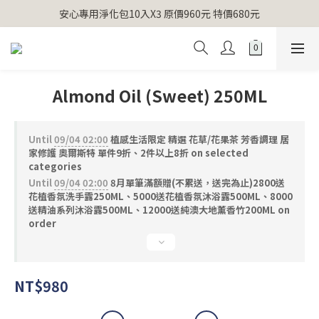
【官網獨家】首次消費 不限金額 即送 香遇熊超人行李吊牌 
安心專用淨化包10入X3 原價960元 特價680元
氣場淨化全系列 66折起
【官網獨家】首次消費 不限金額 即送 香遇熊超人行李吊牌 
Almond Oil (Sweet) 250ML
Until
09/04 02:00
植感生活限定 精選 花草/花果茶 芳香調理 居
家修護 奧爾斯特 單件9折、2件以上8折 on selected
categories
Until
09/04 02:00
8月單筆滿額贈(不累送，送完為止)2800送
花植香氛洗手露250ML、5000送花植香氛沐浴露500ML、8000
送精油系列沐浴露500ML、12000送純澳大地薰香竹200ML on
order
NT$980