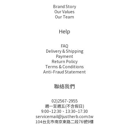
Brand Story
Our Values
Our Team
Help
FAQ
Delivery & Shipping
Payment
Return Policy
Terms & Conditions
Anti-Fraud Statement
聯絡我們
02)2567-2955
週一至週五(不含假日)
9:00~12:30、13:30~17:30
servicemail@justherb.com.tw
104台北市南京東路二段76號9樓