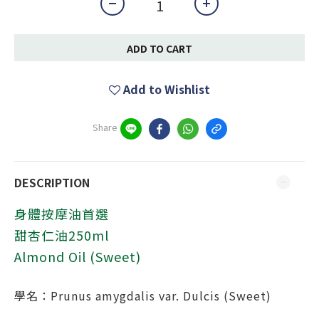
ADD TO CART
Add to Wishlist
Share
DESCRIPTION
身體按摩油首選
甜杏仁油250ml
Almond Oil (Sweet)
學名：Prunus amygdalis var. Dulcis (Sweet)