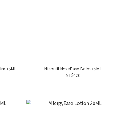
alm 15ML
Niaoulil NoseEase Balm 15ML
NT$420