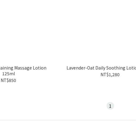
aining Massage Lotion
Lavender-Oat Daily Soothing Lot
125ml
NT$1,280
NT$850
1