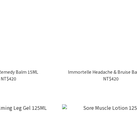
 Remedy Balm 15ML
Immortelle Headache & Bruise B
NT$420
NT$420