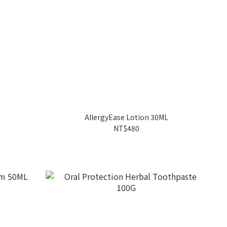
L
AllergyEase Lotion 30ML
NT$480