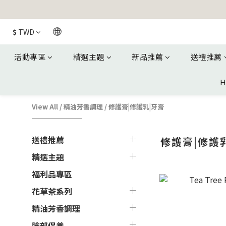
$
TWD
活動專區
精選主題
新品推薦
送禮推薦
H
View All
/
精油芳香調理
/
修護膏|修護乳|牙膏
送禮推薦
修護膏|修護
精選主題
福利品專區
花草茶系列
精油芳香調理
臉部保養