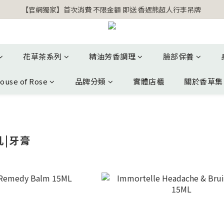
【官網獨家】首次消費 不限金額 即送 香遇熊超人行李吊牌 
【官網獨家】首次消費 不限金額 即送 香遇熊超人行李吊牌 
安心專用淨化包10入X3 原價960元 特價680元
氣場淨化全系列 66折起
花草茶系列
精油芳香調理
臉部保養
【官網獨家】首次消費 不限金額 即送 香遇熊超人行李吊牌 
ouse of Rose
品牌分類
實體店櫃
關於香草集
乳|牙膏