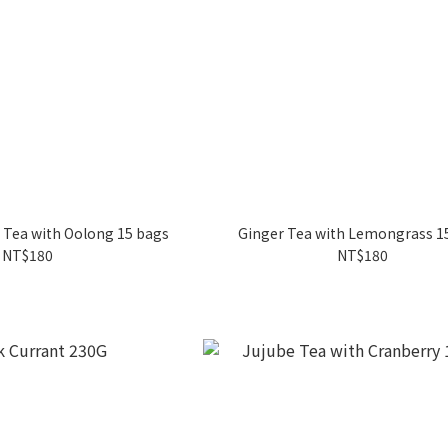
Tea with Oolong 15 bags
Ginger Tea with Lemongrass 1
NT$180
NT$180