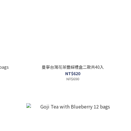
 bags
曼寧台灣花茶豐綵禮盒二款共40入
NT$620
NT$690