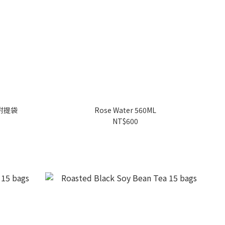
附提袋
Rose Water 560ML
NT$600