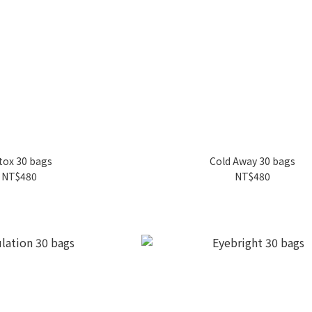
tox 30 bags
Cold Away 30 bags
NT$480
NT$480