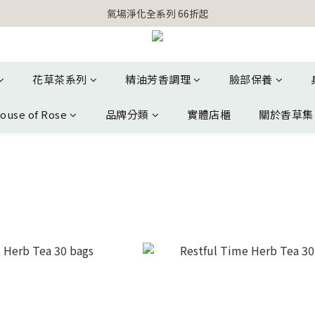
【官網獨家】首次消費 不限金額 即送 香遇熊超人行李吊牌 
氣場淨化全系列 66折起
【官網獨家】首次消費 不限金額 即送 香遇熊超人行李吊牌 
花草茶系列
精油芳香調理
臉部保養
ouse of Rose
品牌分類
實體店櫃
關於香草集