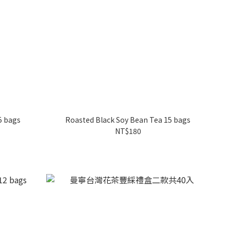
5 bags
Roasted Black Soy Bean Tea 15 bags
NT$180