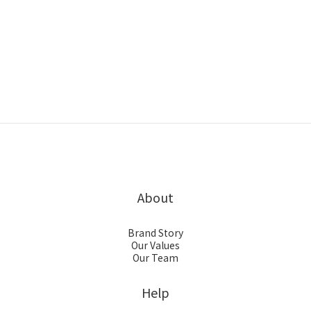
About
Brand Story
Our Values
Our Team
Help