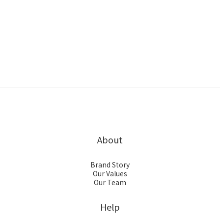
About
Brand Story
Our Values
Our Team
Help