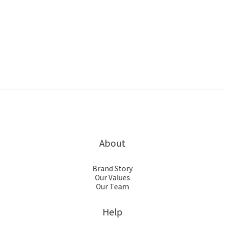
About
Brand Story
Our Values
Our Team
Help