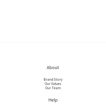
About
Brand Story
Our Values
Our Team
Help