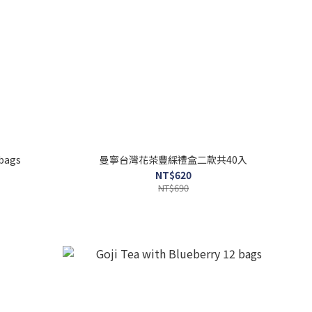
 bags
曼寧台灣花茶豐綵禮盒二款共40入
NT$620
NT$690