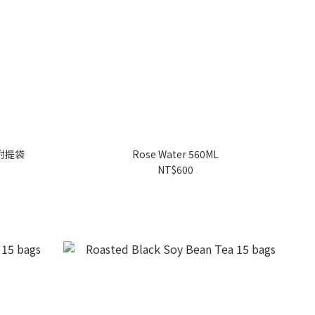
附提袋
Rose Water 560ML
NT$600