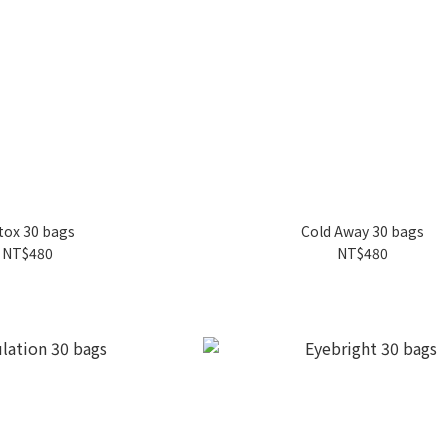
tox 30 bags
Cold Away 30 bags
NT$480
NT$480