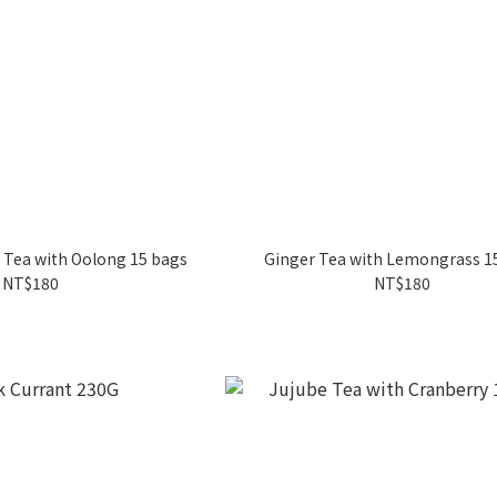
Tea with Oolong 15 bags
Ginger Tea with Lemongrass 1
NT$180
NT$180