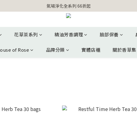
【官網獨家】首次消費 不限金額 即送 香遇熊超人行李吊牌 
氣場淨化全系列 66折起
【官網獨家】首次消費 不限金額 即送 香遇熊超人行李吊牌 
花草茶系列
精油芳香調理
臉部保養
ouse of Rose
品牌分類
實體店櫃
關於香草集