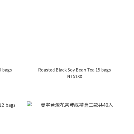
5 bags
Roasted Black Soy Bean Tea 15 bags
NT$180