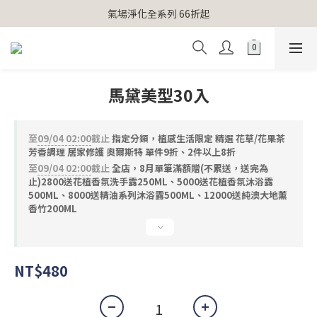
【官網獨家】首次消費 不限金額 即送 香遇熊超人行李吊牌 
氣場淨化全系列 66折起
【官網獨家】首次消費 不限金額 即送 香遇熊超人行李吊牌 
馬黛美型30入
至
09/04 02:00
截止
指定分類，植感生活限定 精選 花草/花果茶
芳香調理 居家修護 奧爾斯特 單件9折、2件以上8折
至
09/04 02:00
截止
全店，8月單筆滿額贈(不累送，送完為
止)2800送花植香氛洗手露250ML、5000送花植香氛沐浴露
500ML、8000送精油系列沐浴露500ML、12000送純澳大地薰
香竹200ML
NT$480