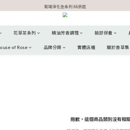
【官網獨家】首次消費 不限金額 即送 香遇熊超人行李吊牌 
氣場淨化全系列 66折起
【官網獨家】首次消費 不限金額 即送 香遇熊超人行李吊牌 
花草茶系列
精油芳香調理
臉部保養
ouse of Rose
品牌分類
實體店櫃
關於香草集
抱歉，這個商品類別沒有相