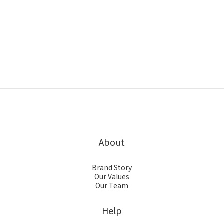
About
Brand Story
Our Values
Our Team
Help