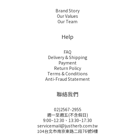
Brand Story
Our Values
Our Team
Help
FAQ
Delivery & Shipping
Payment
Return Policy
Terms & Conditions
Anti-Fraud Statement
聯絡我們
02)2567-2955
週一至週五(不含假日)
9:00~12:30、13:30~17:30
servicemail@justherb.com.tw
104台北市南京東路二段76號9樓