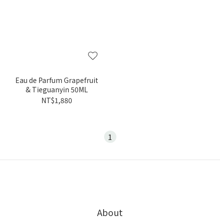
Eau de Parfum Grapefruit
& Tieguanyin 50ML
NT$1,880
1
About