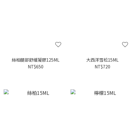
絲柏腿部舒緩凝膠125ML
大西洋雪松15ML
NT$650
NT$720