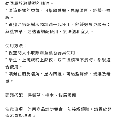
勒同屬於激勵型的精油。
* 清涼提振的香氣，可幫助甦醒、思緒清明、舒緩不適
感。
* 很適合搭配樹木類精油一起使用，舒緩效果更顯著；
與薰衣草、迷迭香調配使用，氣味溫和宜人。
使用方法：
* 視空間大小取數滴至薰香器具使用。
* 學生、上班族晚上熬夜，或午後精神不濟時，都很適
合使用。
* 噴灑在廚房牆角、屋內四週，可驅趕蟑螂、螞蟻及老
鼠。
建議搭配：檸檬草、檜木、甜馬鬱蘭
注意事項：外用商品請勿吞食，勿接觸眼睛。請置於兒
童不易取得處。