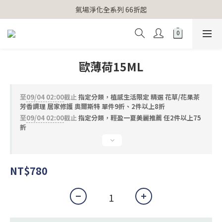
【官網獨家】首次消費 不限金額 即送 香遇熊超人行李吊牌 
氣場淨化全系列 66折起
【官網獨家】首次消費 不限金額 即送 香遇熊超人行李吊牌 
歐薄荷15ML
至
09/04 02:00
截止
指定分類，植感生活限定 精選 花草/花果茶
芳香調理 居家修護 奧爾斯特 單件9折、2件以上8折
至
09/04 02:00
截止
指定分類，輕盈一夏美麗推薦 任2件以上75
折
NT$780