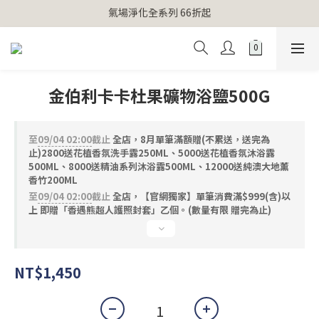
氣場淨化全系列 66折起
【官網獨家】首次消費 不限金額 即送 香遇熊超人行李吊牌 
【官網獨家】首次消費 不限金額 即送 香遇熊超人行李吊牌 
金伯利卡卡杜果礦物浴鹽500G
至
09/04 02:00
截止
全店，8月單筆滿額贈(不累送，送完為
止)2800送花植香氛洗手露250ML、5000送花植香氛沐浴露
500ML、8000送精油系列沐浴露500ML、12000送純澳大地薰
香竹200ML
至
09/04 02:00
截止
全店，【官網獨家】單筆消費滿$999(含)以
上 即贈「香遇熊超人護照封套」乙個。(數量有限 贈完為止)
NT$1,450