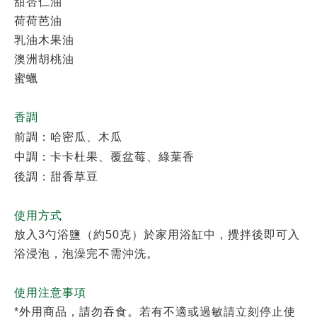
甜杏仁油
荷荷芭油
乳油木果油
澳洲胡桃油
蜜蠟
香調
前調：哈密瓜、木瓜
中調：卡卡杜果、覆盆莓、綠葉香
後調：甜香草豆
使用方式
放入3勺浴鹽（約50克）於家用浴缸中，攪拌後即可入
浴浸泡，泡澡完不需沖洗。
使用注意事項
*外用商品，請勿吞食。若有不適或過敏請立刻停止使