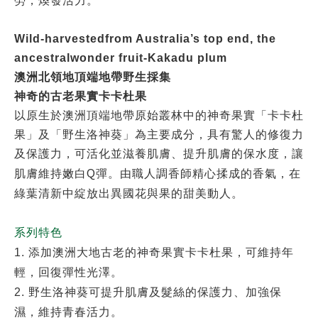
勞，煥發活力。
Wild-harvestedfrom Australia’s top end,
the
ancestralwonder fruit-Kakadu plum
澳洲北領地頂端地帶野生採集
神奇的古老果實卡卡杜果
以原生於澳洲頂端地帶原始叢林中的神奇果實「卡卡杜
果」及「野生洛神葵」為主要成分，具有驚人的修復力
及保護力，可活化並滋養肌膚、提升肌膚的保水度，讓
Q
肌膚維持嫩白
彈。由職人調香師精心揉成的香氣，在
綠葉清新中綻放出異國花與果的甜美動人。
系列特色
1. 添加澳洲大地古老的神奇果實卡卡杜果，可維持年
輕，回復彈性光澤。
2. 野生洛神葵可提升肌膚及髮絲的保護力、加強保
濕，維持青春活力。