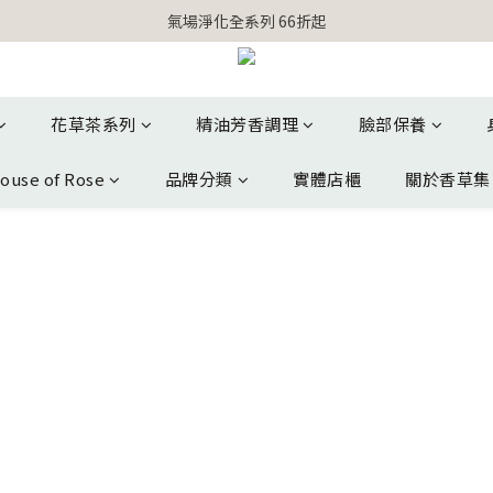
【官網獨家】首次消費 不限金額 即送 香遇熊超人行李吊牌 
氣場淨化全系列 66折起
【官網獨家】首次消費 不限金額 即送 香遇熊超人行李吊牌 
花草茶系列
精油芳香調理
臉部保養
ouse of Rose
品牌分類
實體店櫃
關於香草集