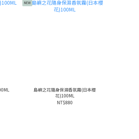
NEW
NEW
0ML
島嶼之花隨身保濕香氛霧(日本櫻
島嶼之花
花)100ML
NT$880