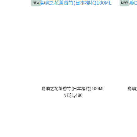
NEW
NEW
島嶼之花薰香竹(日本櫻花)100ML
島嶼
NT$1,480