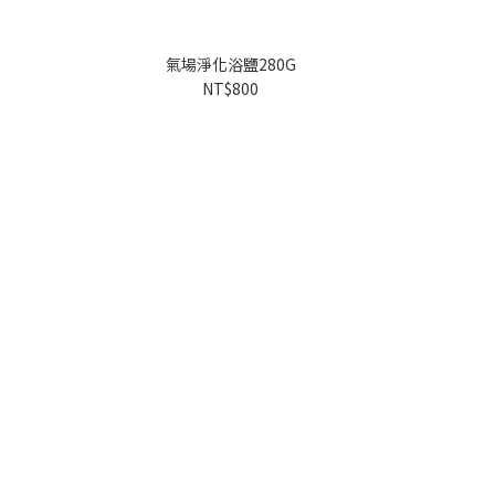
氣場淨化浴鹽280G
氣
NT$800