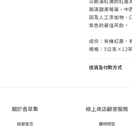
以飽滿紅潤的紅棗
與清甜黑莓葉，中
因及人工添加物，
氣色的最佳茶飲。
成份：有機紅棗、
規格：5公克×12
送貨及付款方式
關於香草集
線上商店顧客服務
經營理念
購物問答