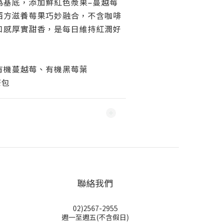
為基底，添加鮮紅色漿果–蔓越莓
西方滋養莓果巧妙融合，不含咖啡
口感厚實甜香，是每日維持紅潤好
有機蔓越莓、有機黑莓葉
茶包
聯絡我們
02)2567-2955
週一至週五(不含假日)