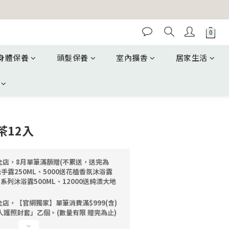
身體保養
頭髮保養
室內擴香
居家生活
茶12入
全店，8月單筆滿額贈(不累送，送完為
洗手露250ML、5000送花植香氛沐浴露
油系列沐浴露500ML、12000送純澳大地
店，【官網獨家】單筆消費滿$999(含)
人護照封套」乙個。(數量有限 贈完為止)