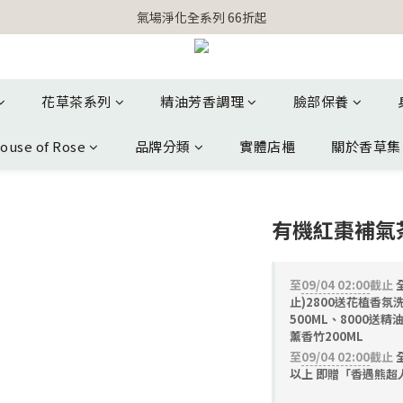
【官網獨家】首次消費 不限金額 即送 香遇熊超人行李吊牌 
氣場淨化全系列 66折起
【官網獨家】首次消費 不限金額 即送 香遇熊超人行李吊牌 
花草茶系列
精油芳香調理
臉部保養
ouse of Rose
品牌分類
實體店櫃
關於香草集
有機紅棗補氣
至
09/04 02:00
截止
止)2800送花植香氛
500ML、8000送精
薰香竹200ML
至
09/04 02:00
截止
全
以上 即贈「香遇熊超