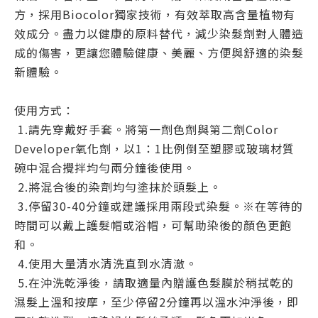
方，採用Biocolor獨家技術，有效萃取高含量植物有
效成分。盡力以健康的原料替代，減少染髮劑對人體造
成的傷害，更讓您體驗健康、美麗、方便與舒適的染髮
新體驗。
使用方式：
1.請先穿戴好手套。將第一劑色劑與第二劑Color
Developer氧化劑，以1：1比例倒至塑膠或玻璃材質
碗中混合攪拌均勻兩分鐘後使用。
2.將混合後的染劑均勻塗抹於頭髮上。
3.停留30-40分鐘或建議採用兩段式染髮。※在等待的
時間可以戴上護髮帽或浴帽，可幫助染後的顏色更飽
和。
4.使用大量清水清洗直到水清澈。
5.在沖洗乾淨後，請取適量內贈護色髮膜於稍拭乾的
濕髮上溫和按摩，至少停留2分鐘再以溫水沖淨後，即