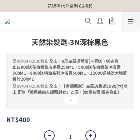
【官網獨家】首次消費 不限金額 即送 香遇熊超人行李吊牌 
氣場淨化全系列 66折起
【官網獨家】首次消費 不限金額 即送 香遇熊超人行李吊牌 
天然染髮劑-3N深棕黑色
至
09/04 02:00
截止
全店，8月單筆滿額贈(不累送，送完為
止)2800送花植香氛洗手露250ML、5000送花植香氛沐浴露
500ML、8000送精油系列沐浴露500ML、12000送純澳大地薰
香竹200ML
至
09/04 02:00
截止
全店，【官網獨家】單筆消費滿$999(含)以
上 即贈「香遇熊超人護照封套」乙個。(數量有限 贈完為止)
NT$400