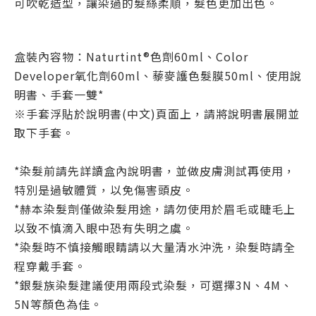
可吹乾造型，讓染過的髮絲柔順，髮色更加出色。
盒裝內容物：Naturtint®色劑60ml、Color
Developer氧化劑60ml、藜麥護色髮膜50ml、使用說
明書、手套一雙*
※手套浮貼於說明書(中文)頁面上，請將說明書展開並
取下手套。
*染髮前請先詳讀盒內說明書，並做皮膚測試再使用，
特別是過敏體質，以免傷害頭皮。
*赫本染髮劑僅做染髮用途，請勿使用於眉毛或睫毛上
以致不慎滴入眼中恐有失明之虞。
*染髮時不慎接觸眼睛請以大量清水沖洗，染髮時請全
程穿戴手套。
*銀髮族染髮建議使用兩段式染髮，可選擇3N、4M、
5N等顏色為佳。