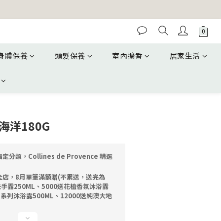
身體保養
頭髮保養
室內擴香
居家生活
海洋180G
定分類，Collines de Provence 精選
全店，8月單筆滿額贈(不累送，送完為
洗手露250ML、5000送花植香氛沐浴露
油系列沐浴露500ML、12000送純澳大地