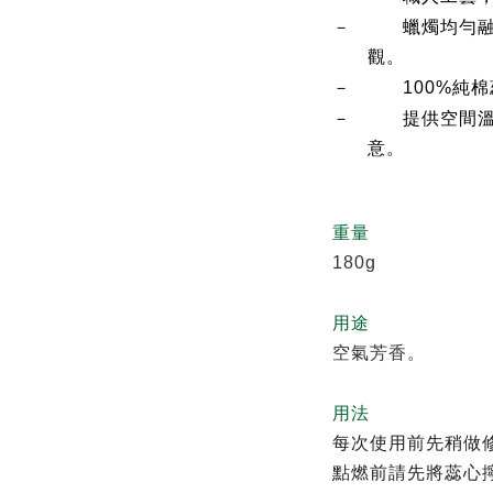
－
蠟燭均勻
觀。
－
100%純
－
提供空間
意。
重量
180g
用途
空氣芳香。
用法
每次使用前先稍做修
點燃前請先將蕊心