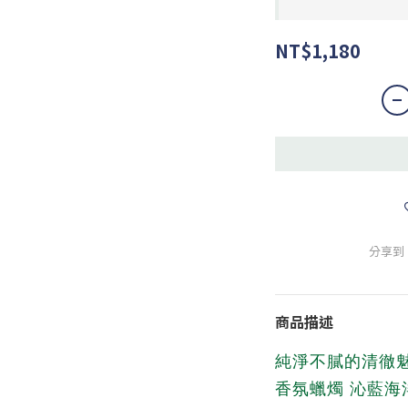
NT$1,180
分享到
商品描述
純淨不膩的清徹魅
香氛蠟燭 沁藍海洋