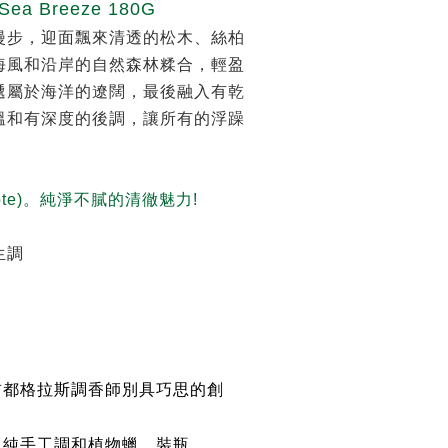
 Sea Breeze 180G
漫步，迎面飄來清透的松木、絲柏
海風和沿岸的自然森林糅合，輕盈
遞屬於海洋的遼闊，最後融入有乾
溫和有深度的後調，讓所有的浮躁
 note)。純淨不膩的清徹魅力!
生調
首都格拉斯調香師別具巧思的創
，純手工調和植物蠟、裝瓶。