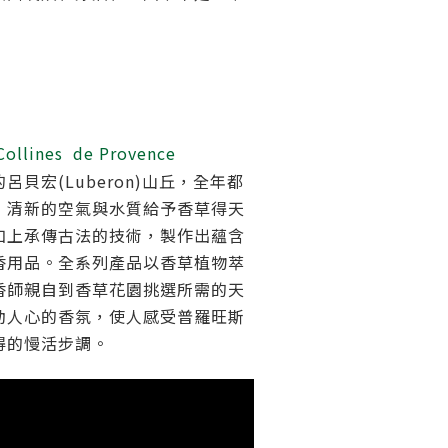
。
ollines de Provence
的呂貝宏
(Luberon)
山丘，全年都
，清新的空氣與水質給予香草得天
加上承傳古法的技術，製作出蘊含
香用品。全系列產品以香草植物萃
香師親自到香草花園挑選所需的天
動人心的香氛，使人感受普羅旺斯
得的慢活步調。