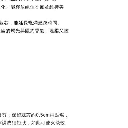
融化，能釋放絕佳香氣並維持美
棉蕊芯，能延長蠟燭燃燒時間。
溫幽的燭光與隱約香氣，溫柔又愜
剪，保留蕊芯約0.5cm再點燃，
擰調成細短狀，如此可使火燄較