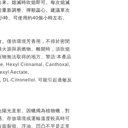
出來。熄滅時吹熄即可。每次熄滅
前重新調整、擰順蕊心。建議單次
.5小時。可使用約40個小時左右。
食。僅供環境芳香用，不得於密閉
離火源與易燃物。離開時，須吹熄
寵物無法取得的地方。警語:本產品
e, Hexyl Cinnamal, Canthoxal,
exyl Aectate,
lal, DL-Citronellol. 可能引起過敏反
免陽光直射。因蠟燭為植物蠟，對
感。存放環境或運輸溫度較高時可
表面裂痕、浮油、凹凸不平是正常