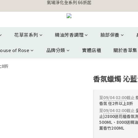
【官網獨家】首次消費 不限金額 即送 香遇熊超人行李吊牌 
【官網獨家】首次消費 不限金額 即送 香遇熊超人行李吊牌 
安心專用淨化包10入X3 原價960元 特價680元
氣場淨化全系列 66折起
花草茶系列
精油芳香調理
臉部保養
【官網獨家】首次消費 不限金額 即送 香遇熊超人行李吊牌 
ouse of Rose
品牌分類
實體店櫃
關於香草集
以上8折
香氛蠟燭 沁藍
至
09/04 02:00
截止
指
香氛 任2件以上8折
至
09/04 02:00
截止
止)2800送花植香氛
500ML、8000送精
薰香竹200ML