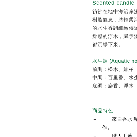
Scented candle
彷彿在地中海沿岸
樹脂氣息，將輕柔
的水生香調細緻傳
燥感的浮木，賦予
都沉靜下來。
水生調 (Aquatic
前調：松木、絲柏
中調：百里香、水
底調：麝香、浮木
商品特色
－
來自香水
作。
－
職人工藝