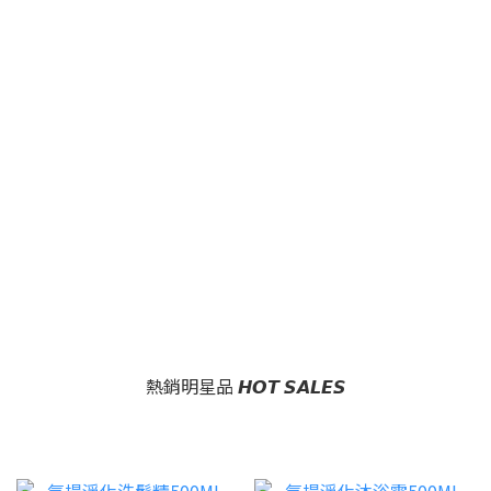
熱銷明星品 𝙃𝙊𝙏 𝙎𝘼𝙇𝙀𝙎