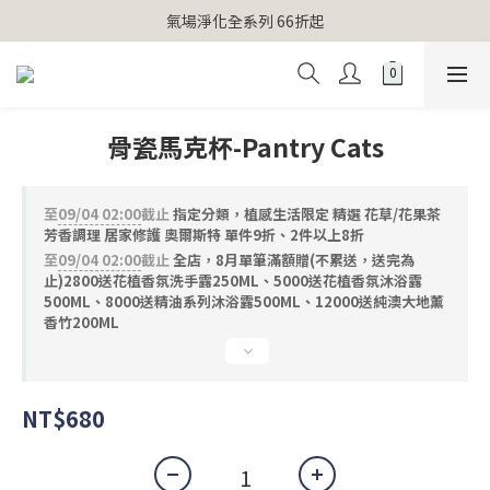
【官網獨家】首次消費 不限金額 即送 香遇熊超人行李吊牌 
氣場淨化全系列 66折起
【官網獨家】首次消費 不限金額 即送 香遇熊超人行李吊牌 
骨瓷馬克杯-Pantry Cats
至
09/04 02:00
截止
指定分類，植感生活限定 精選 花草/花果茶
芳香調理 居家修護 奧爾斯特 單件9折、2件以上8折
至
09/04 02:00
截止
全店，8月單筆滿額贈(不累送，送完為
止)2800送花植香氛洗手露250ML、5000送花植香氛沐浴露
500ML、8000送精油系列沐浴露500ML、12000送純澳大地薰
香竹200ML
NT$680