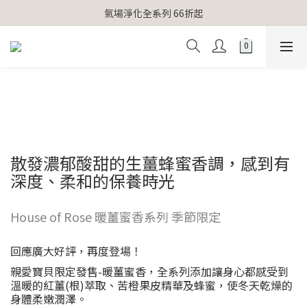
【官網獨家】首次消費 不限金額 即送 香遇熊超人行李吊牌 
氣場淨化全系列 66折起
【官網獨家】首次消費 不限金額 即送 香遇熊超人行李吊牌 
散發濃郁酸甜的生薑蜂蜜香調，感到有
深度、柔和的保養時光
House of Rose 暖薑蜜香系列 季節限定
回應廣大好評，再度登場！
親愛寶貝限定發售-暖薑蜜香，全系列添加讓身心都感受到
溫暖的紅薑(根)萃取、苦橙果皮精華及蜂蜜，使冬天乾燥的
身體柔嫩潤澤。