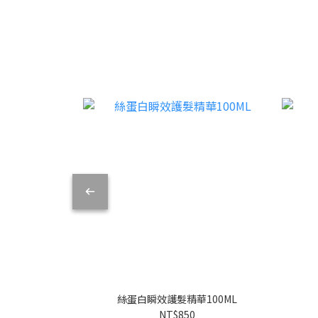
絲蛋白瞬效護髮精華100ML
NT$850