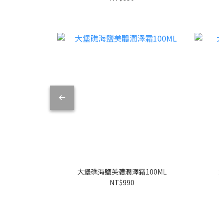
大堡礁海鹽美體潤澤霜100ML
NT$990