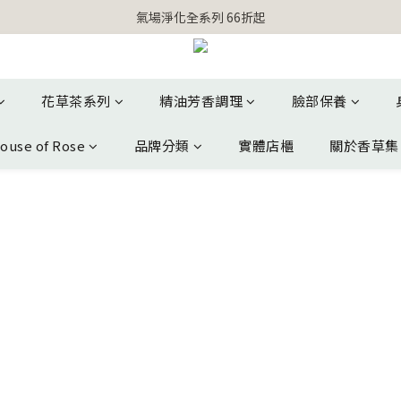
【官網獨家】首次消費 不限金額 即送 香遇熊超人行李吊牌 
【官網獨家】首次消費 不限金額 即送 香遇熊超人行李吊牌 
花草茶系列
精油芳香調理
臉部保養
ouse of Rose
品牌分類
實體店櫃
關於香草集