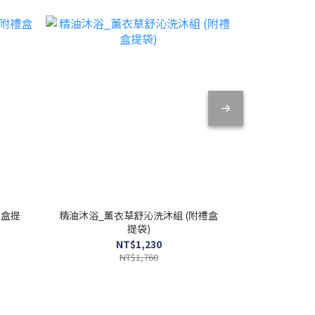
禮盒提
精油沐浴_薰衣草舒沁洗沐組 (附禮盒
花植香氛沐浴
提袋)
NT$1,230
NT$1,760