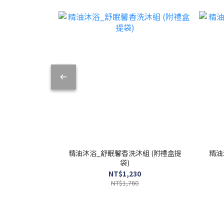
精油沐浴_舒眠馨香洗沐組 (附禮盒提
精油
袋)
NT$1,230
NT$1,760