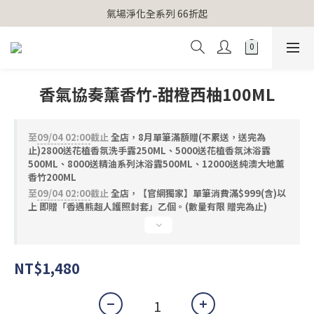
【官網獨家】首次消費 不限金額 即送 香遇熊超人行李吊牌 
氣場淨化全系列 66折起
【官網獨家】首次消費 不限金額 即送 香遇熊超人行李吊牌 
香氣協奏薰香竹-甜橙西柚100ML
至
09/04 02:00
截止
全店，8月單筆滿額贈(不累送，送完為
止)2800送花植香氛洗手露250ML、5000送花植香氛沐浴露
500ML、8000送精油系列沐浴露500ML、12000送純澳大地薰
香竹200ML
至
09/04 02:00
截止
全店，【官網獨家】單筆消費滿$999(含)以
上 即贈「香遇熊超人護照封套」乙個。(數量有限 贈完為止)
NT$1,480