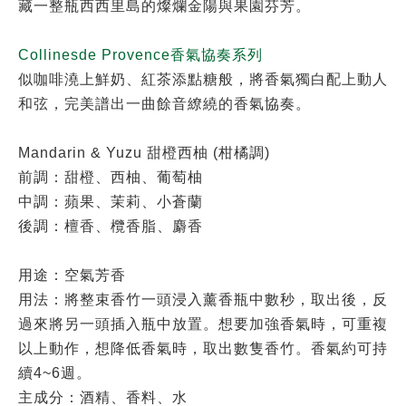
藏一整瓶西西里島的燦爛金陽與果園芬芳。
Collinesde Provence
香氣協奏系列
似咖啡澆上鮮奶、紅茶添點糖般，將香氣獨白配上動人
和弦，完美譜出一曲餘音繚繞的香氣協奏。
Mandarin & Yuzu 甜橙西柚 (柑橘調)
前調：甜橙、西柚、葡萄柚
中調：蘋果、茉莉、小蒼蘭
後調：檀香、欖香脂、麝香
用途：空氣芳香
用法：將整束香竹一頭浸入薰香瓶中數秒，取出後，反
過來將另一頭插入瓶中放置。想要加強香氣時，可重複
以上動作，想降低香氣時，取出數隻香竹。香氣約可持
續4~6週。
主成分：酒精、香料、水