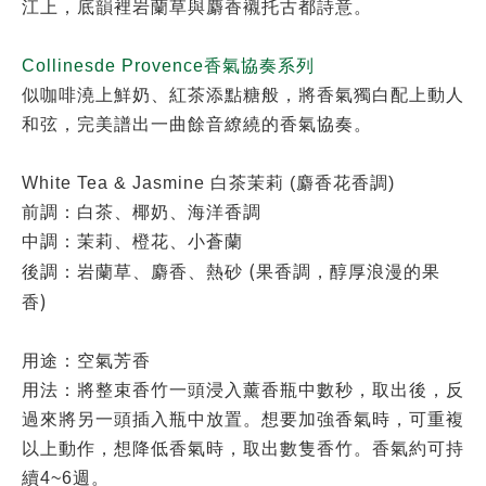
江上，底韻裡岩蘭草與麝香襯托古都詩意。
Collinesde Provence
香氣協奏系列
似咖啡澆上鮮奶、紅茶添點糖般，將香氣獨白配上動人
和弦，完美譜出一曲餘音繚繞的香氣協奏。
White Tea & Jasmine 白茶茉莉 (麝香花香調)
前調：白茶、椰奶、海洋香調
中調：茉莉、橙花、小蒼蘭
(
後調：岩蘭草、麝香、熱砂
果香調，醇厚浪漫的果
)
香
用途：空氣芳香
用法：將整束香竹一頭浸入薰香瓶中數秒，取出後，反
過來將另一頭插入瓶中放置。想要加強香氣時，可重複
以上動作，想降低香氣時，取出數隻香竹。香氣約可持
續4~6週。