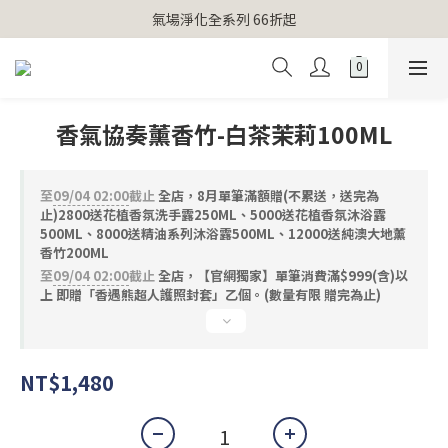
【官網獨家】首次消費 不限金額 即送 香遇熊超人行李吊牌 
氣場淨化全系列 66折起
【官網獨家】首次消費 不限金額 即送 香遇熊超人行李吊牌 
香氣協奏薰香竹-白茶茉莉100ML
至
09/04 02:00
截止
全店，8月單筆滿額贈(不累送，送完為
止)2800送花植香氛洗手露250ML、5000送花植香氛沐浴露
500ML、8000送精油系列沐浴露500ML、12000送純澳大地薰
香竹200ML
至
09/04 02:00
截止
全店，【官網獨家】單筆消費滿$999(含)以
上 即贈「香遇熊超人護照封套」乙個。(數量有限 贈完為止)
NT$1,480