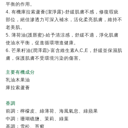
平衡的作用。
4. 有機庫拉索蘆薈(潔淨露)-舒緩肌膚不感，修復瑕疵
部位，絕佳滲透力可深入補水，活化柔亮肌膚，維持不
老美肌。
5. 薄荷油(護唇蜜)-給予清涼感，舒緩不適，淨化肌膚
使油水平衡，促進循環增進健康。
6. 芒果籽油(潤澤霜)-富含維生素A,C,E，舒緩並保濕肌
膚，保護肌膚不受環境污染的傷害。
主要有機成分
乳油木果油
庫拉索蘆薈
香調
前調：檸檬皮、綠薄荷
、
海風氣息
、
綠蘋果
中調：珊瑚礁鹽
、
茉莉
、
綠葉
基調：雪松
、
苔癬