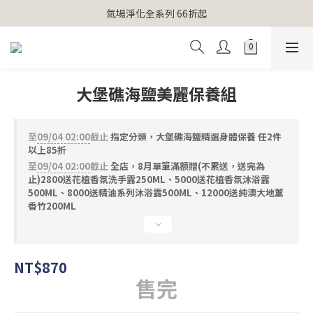
【官網獨家】首次消費 不限金額 即送 香遇熊超人行李吊牌 
氣場淨化全系列 66折起
【官網獨家】首次消費 不限金額 即送 香遇熊超人行李吊牌 
大堡礁海鹽美麗保養組
至
09/04 02:00
截止
指定分類，大堡礁海鹽精選身體保養 任2件
以上85折
至
09/04 02:00
截止
全店，8月單筆滿額贈(不累送，送完為
止)2800送花植香氛洗手露250ML、5000送花植香氛沐浴露
500ML、8000送精油系列沐浴露500ML、12000送純澳大地薰
香竹200ML
NT$870
售完