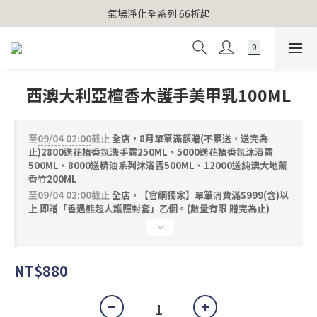
【官網獨家】首次消費 不限金額 即送 香遇熊超人行李吊牌 
氣場淨化全系列 66折起
【官網獨家】首次消費 不限金額 即送 香遇熊超人行李吊牌 
西澳大利亞檀香木護手美甲乳100ML
至
09/04 02:00
截止
全店，8月單筆滿額贈(不累送，送完為
止)2800送花植香氛洗手露250ML、5000送花植香氛沐浴露
500ML、8000送精油系列沐浴露500ML、12000送純澳大地薰
香竹200ML
至
09/04 02:00
截止
全店，【官網獨家】單筆消費滿$999(含)以
上 即贈「香遇熊超人護照封套」乙個。(數量有限 贈完為止)
NT$880