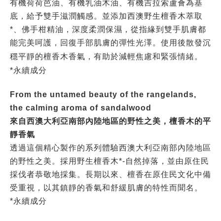
有機荷荷芭油、有機乳油木油、有機吉拉索蘆薈為基
底，給予雙手滋潤觸感。並添加西澳野生檀香木萃取
*、佛手柑精油，深度柔潤保濕，從指緣到雙手肌膚都
能完美呵護，回復手部肌膚的彈性光澤。使用後散發沉
穩平靜的檀香木香氣，有助於減輕焦慮和緊張情緒。
*永續成分
From the untamed beauty of the rangelands,
the calming aroma of sandalwood
來自西澳大利亞南部內陸地區的野性之美，檀香木的平
靜香氣
透過這個精心製作的系列體驗西澳大利亞南部內陸地區
的野性之美。採用野生檀香木*-自然掉落，並由原住民
採伐者恭敬地採集。長期以來、檀香在原住民文化中備
受重視，以其鎮靜的香氣和舒緩肌膚的特性而聞名。
*永續成分