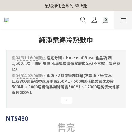
【官網獨家】首次消費 不限金額 即送 香遇熊超人行李吊牌 
氣場淨化全系列 66折起
【官網獨家】首次消費 不限金額 即送 香遇熊超人行李吊牌 
純淨柔綿冷熱敷巾
至
08/31 16:00
截止
指定分類，House of Rose 全品項 滿
1,500元以上 即可獲得 沁涼檸香薄荷潔膚巾5入(不累贈，贈完為
止)
至
09/04 02:00
截止
全店，8月單筆滿額贈(不累送，送完為
止)2800送花植香氛洗手露250ML、5000送花植香氛沐浴露
500ML、8000送精油系列沐浴露500ML、12000送純澳大地薰
香竹200ML
NT$480
售完