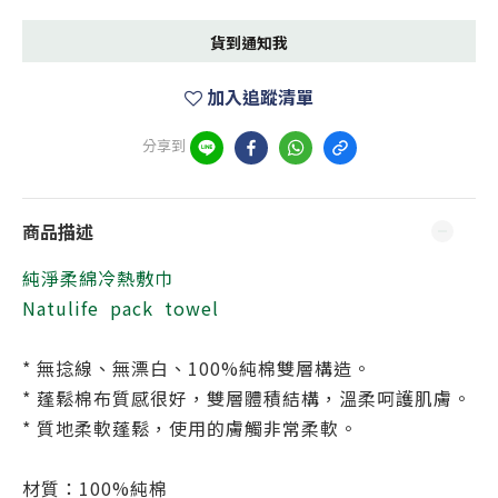
貨到通知我
加入追蹤清單
分享到
商品描述
純淨柔綿冷熱敷巾
Natulife pack towel
* 無捻線、
無漂白、100%純棉雙層構造。
* 蓬鬆棉布質感很好，雙層體積結構，溫柔呵護肌膚。
* 質地柔軟蓬鬆，使用的膚觸非常柔軟。
材質：100%純棉