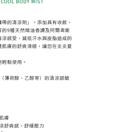
 COOL BODY MIST
攜帶的清涼劑」。添加具有收斂、
等的9種天然精油香調及阿爾卑斯
清涼感受，減低汗水與皮脂造成的
體肌膚的舒爽滑順，讓您在炎炎夏
地輕鬆使用。
分（薄荷醇、乙醇等）的清涼感敏
肌膚
清涼舒爽感，舒緩壓力