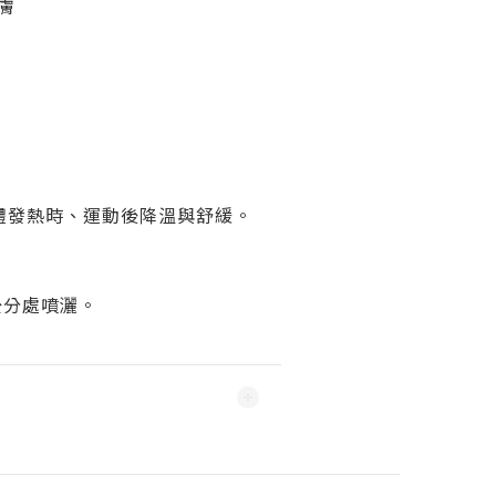
膚
體發熱時、運動後降溫與舒緩。
5公分處噴灑。