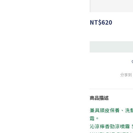
NT$620
分享到
商品描述
兼具頭皮保養、洗髮精
霜。
沁涼檸香勁涼噴霧 5