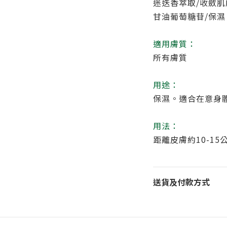
迷迭香萃取/收斂肌
甘油葡萄糖苷/保濕
適用膚質：
所有膚質
用途：
保濕。適合在意身
用法：
距離皮膚約10-1
送貨及付款方式