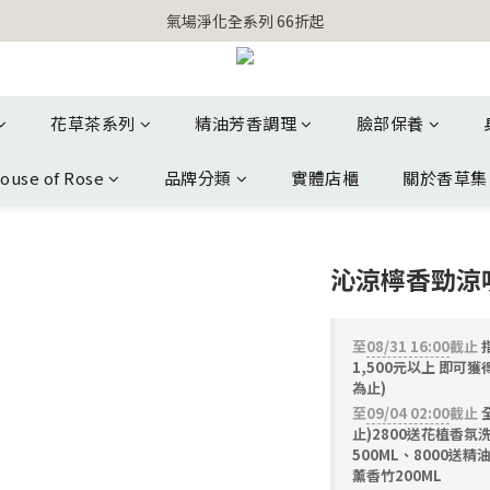
【官網獨家】首次消費 不限金額 即送 香遇熊超人行李吊牌 
氣場淨化全系列 66折起
【官網獨家】首次消費 不限金額 即送 香遇熊超人行李吊牌 
花草茶系列
精油芳香調理
臉部保養
ouse of Rose
品牌分類
實體店櫃
關於香草集
沁涼檸香勁涼噴
至
08/31 16:00
截止
指
1,500元以上 即可
為止)
至
09/04 02:00
截止
止)2800送花植香氛
500ML、8000送精
薰香竹200ML