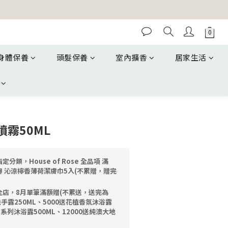
身體保養
頭髮保養
室內擴香
居家生活
霧50ML
定分類，House of Rose 全品項 滿
獲得 沁涼檸香薄荷潔膚巾5入(不累贈，贈完
全店，8月單筆滿額贈(不累送，送完為
洗手露250ML、5000送花植香氛沐浴露
油系列沐浴露500ML、12000送純澳大地