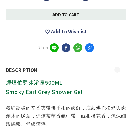
ADD TO CART
Add to Wishlist
Share
DESCRIPTION
煙燻伯爵沐浴露500ML
Smoky Earl Grey Shower Gel
粉紅胡椒的辛香夾帶佛手柑的酸鮮，底蘊烘托松煙與癒
創木的暖意，煙燻茶萃香氣中帶一絲柑橘花香，泡沫細
緻綿密、舒緩潔淨。