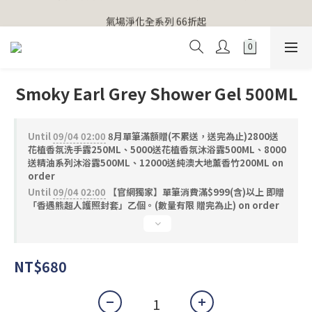
【官網獨家】首次消費 不限金額 即送 香遇熊超人行李吊牌 
氣場淨化全系列 66折起
【官網獨家】首次消費 不限金額 即送 香遇熊超人行李吊牌 
Smoky Earl Grey Shower Gel 500ML
Until
09/04 02:00
8月單筆滿額贈(不累送，送完為止)2800送
花植香氛洗手露250ML、5000送花植香氛沐浴露500ML、8000
送精油系列沐浴露500ML、12000送純澳大地薰香竹200ML on
order
Until
09/04 02:00
【官網獨家】單筆消費滿$999(含)以上 即贈
「香遇熊超人護照封套」乙個。(數量有限 贈完為止) on order
NT$680