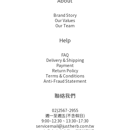
About
Brand Story
Our Values
Our Team
Help
FAQ
Delivery & Shipping
Payment
Return Policy
Terms & Conditions
Anti-Fraud Statement
聯絡我們
02)2567-2955
週一至週五(不含假日)
9:00~12:30、13:30~17:30
servicemail@justherb.com.tw