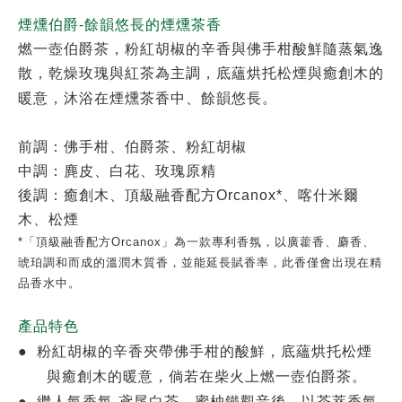
煙燻伯爵-餘韻悠長的煙燻茶香
燃一壺伯爵茶，粉紅胡椒的辛香與佛手柑酸鮮隨蒸氣逸
散，乾燥玫瑰與紅茶為主調，底蘊烘托松煙與癒創木的
暖意，沐浴在煙燻茶香中、餘韻悠長。
前調：佛手柑、伯爵茶、粉紅胡椒
中調：麂皮、白花、玫瑰原精
後調：癒創木、頂級融香配方Orcanox*、喀什米爾
木、松煙
*「頂級融香配方Orcanox」為一款專利香氛，以廣藿香、麝香、
琥珀調和而成的溫潤木質香，並能延長賦香率，此香僅會出現在精
品香水中。
產品特色
●
粉紅胡椒的辛香夾帶佛手柑的酸鮮，底蘊烘托松煙
與癒創木的暖意，倘若在柴火上燃一壺伯爵茶。
●
繼人氣香氛-鳶尾白茶、蜜柚鐵觀音後，以茶萃香氣