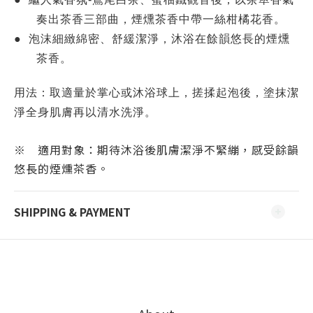
奏出茶香三部曲，煙燻茶香中帶一絲柑橘花香。
●
泡沫細緻綿密、舒緩潔淨，沐浴在餘韻悠長的煙燻
茶香。
用法：取適量於掌心或沐浴球上，搓揉起泡後，塗抹潔
淨全身肌膚再以清水洗淨。
※ 適用對象：期待沐浴後肌膚潔淨不緊繃，感受餘韻
悠長的煙燻茶香。
SHIPPING & PAYMENT