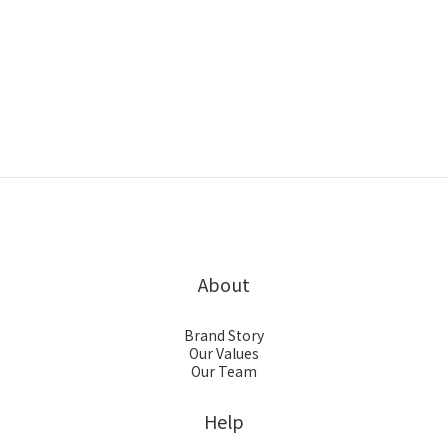
About
Brand Story
Our Values
Our Team
Help