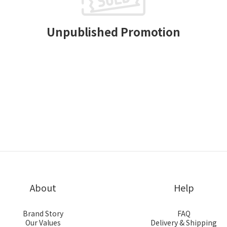
Unpublished Promotion
About
Help
Brand Story
FAQ
Our Values
Delivery & Shipping