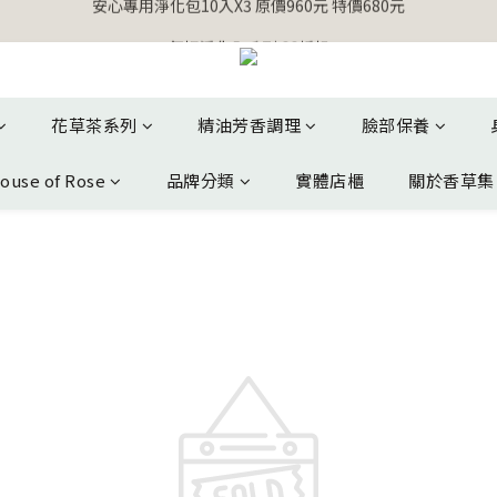
【官網獨家】首次消費 不限金額 即送 香遇熊超人行李吊牌 
氣場淨化全系列 66折起
【官網獨家】首次消費 不限金額 即送 香遇熊超人行李吊牌 
花草茶系列
精油芳香調理
臉部保養
ouse of Rose
品牌分類
實體店櫃
關於香草集