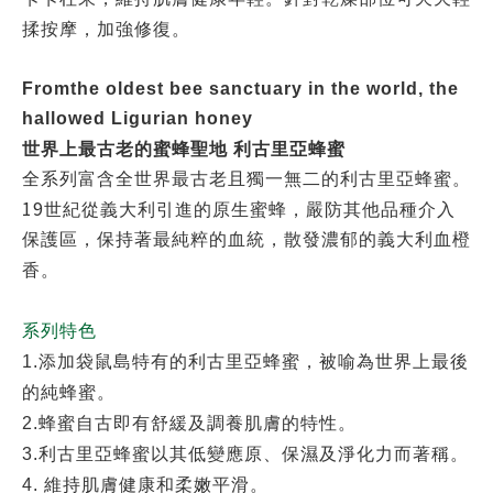
揉按摩，加強修復。
Fromthe oldest bee sanctuary in the world, the
hallowed Ligurian honey
世界上最古老的蜜蜂聖地 利古里亞蜂蜜
全系列富含全世界最古老且獨一無二的利古里亞蜂蜜。
19
世紀從義大利引進的原生蜜蜂，嚴防其他品種介入
保護區，保持著最純粹的血統，散發濃郁的義大利血橙
香。
系列特色
1.
添加袋鼠島特有的利古里亞蜂蜜，被喻為世界上最後
的純蜂蜜。
2.
蜂蜜自古即有舒緩及調養肌膚的特性。
3.
利古里亞蜂蜜以其低變應原、保濕及淨化力而著稱。
4.
維持肌膚健康和柔嫩平滑
。