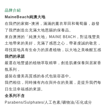
品牌介紹
MaineBeach
純澳大地
~
在我們的家鄉
澳洲，滿滿的薰衣草田和葡萄藤，啟發
了我們創造出充滿大地恩賜的保養品。
MAINE BEACH
來自澳洲的「純澳大地」
，對這塊豐美
土地帶來的美好，充滿了感恩之心，帶著虔誠的敬意，
尋找當地具有生命力的原產植物，以大地之美喚醒五感
我們的承諾
嚴選在地豐盛的植物萃取精華，創造肌膚保養與居家香
氛系列，
盛裝在優美高質感的各式包裝容器中。
我們相信，同時擁有內在與外在的美麗，是提升我們每
日生活幸福感的來源。
全系列不含
/
/
Parabens/Sulphates/
人工色素
礦物油
石化成分