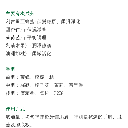
主要有機成分
-
利古里亞蜂蜜
低變應原、柔滑淨化
-
甜杏仁油
保濕滋養
-
荷荷芭油
平衡調理
-
乳油木果油
潤澤修護
-
澳洲胡桃油
柔嫩活化
香調
前調：萊姆、檸檬、桔
中調：羅勒、梔子花、茉莉、百里香
後調：廣藿香、雪松、琥珀
使用方式
取適量，均勻塗抹於身體肌膚，特別是乾燥的手肘、膝
蓋及腳底板。