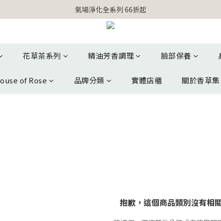
【官網獨家】首次消費 不限金額 即送 香遇熊超人行李吊牌 
氣場淨化全系列 66折起
【官網獨家】首次消費 不限金額 即送 香遇熊超人行李吊牌 
花草茶系列
精油芳香調理
臉部保養
ouse of Rose
品牌分類
實體店櫃
關於香草集
列
抱歉，這個商品類別沒有相