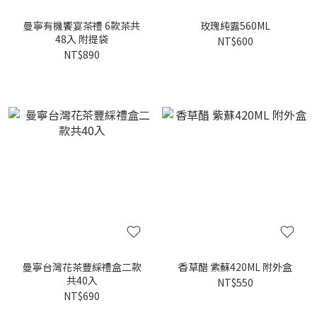
曼寧有機饗宴茶禮 6款茶共
玫瑰純露560ML
48入 附提袋
NT$600
NT$890
曼寧台灣花茶豐綵禮盒二款
香草醋 紫蘇420ML 附外盒
共40入
NT$550
NT$690