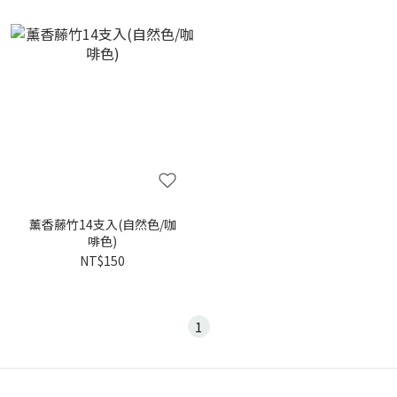
薰香藤竹14支入(自然色/咖
啡色)
NT$150
1