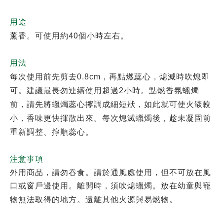
用途
40
薰香。可使用約
個小時左右。
用法
每次使用前先剪去0.8cm，再點燃蕊心，熄滅時吹熄即
可。建議最長勿連續使用超過2小時。點燃香氛蠟燭
前，請先將蠟燭蕊心擰調成細短狀，如此就可使火燄較
小，香味更快揮散出來。每次熄滅蠟燭後，趁未凝固前
重新調整、擰順蕊心。
注意事項
外用商品，請勿吞食。請於通風處使用，但不可放在風
口或窗戶邊使用。離開時，須吹熄蠟燭。放在幼童與寵
物無法取得的地方。遠離其他火源與易燃物。