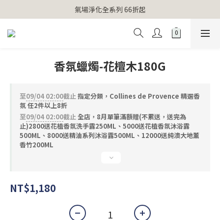
【官網獨家】首次消費 不限金額 即送 香遇熊超人行李吊牌 
氣場淨化全系列 66折起
【官網獨家】首次消費 不限金額 即送 香遇熊超人行李吊牌 
香氛蠟燭-花檀木180G
至
09/04 02:00
截止
指定分類，Collines de Provence 精選香
氛 任2件以上8折
至
09/04 02:00
截止
全店，8月單筆滿額贈(不累送，送完為
止)2800送花植香氛洗手露250ML、5000送花植香氛沐浴露
500ML、8000送精油系列沐浴露500ML、12000送純澳大地薰
香竹200ML
NT$1,180