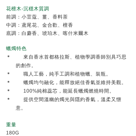
花檀木-沉穩木質調
前調：小荳蔻、薑、香料茶
中調：鳶尾花、金合歡、檀香
底調：白麝香、琥珀木、喀什米爾木
蠟燭特色
＊
來自香水首都格拉斯、植物學調香師別具巧思
的創作。
＊
職人工藝，純手工調和植物蠟、裝瓶。
＊
蠟燭均勻融化，能釋放絕佳香氣並維持美觀。
＊
100%
純棉蕊芯，能延長蠟燭燃燒時間。
＊
提供空間溫幽的燭光與隱約香氣，溫柔又愜
意。
重量
180G