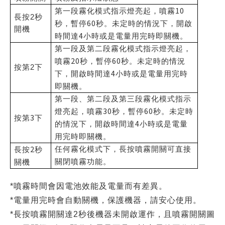
10
第一段霧化模式指示燈亮起，噴霧
長按
2
秒
60
秒，暫停
秒。未定時的情況下，開啟
開機
4
時間達
小時或是電量用完時即關機。
第一段及第二段霧化模式指示燈亮起，
20
60
噴霧
秒，暫停
秒。未定時的情況
按第2
下
4
下，開啟時間達
小時或是電量用完時
即關機。
第一段
、
第二段及第三段霧化模式指示
30
60
燈亮起，噴霧
秒，暫停
秒。未定時
3
按第
下
4
的情況下，開啟時間達
小時或是電量
用完時即關機。
2
任何霧化模式下，長按噴霧開關可直接
長按
秒
關閉噴霧功能。
關機
*噴霧時間會因電池效能及電量而有差異。
*電量用完時會自動關機，保護機器，請安心使用。
*長按噴霧開關達2秒後機器未開啟運作，且噴霧開關圖