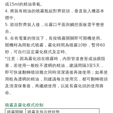
或15ml的精油香氣。
4. 將裝有精油的噴霧瓶組對齊箭頭，垂直裝入機器本
體中。
5. 箭頭對齊裝入後，出霧口平面與觸控面板需平整密
合。
6. 在有電量的情況下，長按噴霧開關即可開機使用。
開機時為間歇式噴霧，霧化時間為噴霧10秒，暫停60
秒，可自行設定霧化模式及定時。
*注意：因為霧化頭在噴霧時，內部管道會形成油膜阻
塞，若使用一般較不濃稠的精油，建議間隔3至5天，
即可快速翻轉噴頭幾次同時清潔過後再做使用；如果使
用較為濃稠的精油，則建議每次使用完，都可翻轉噴頭
及清潔保養後，再繼續使用，以延長霧化頭的使用壽
命。
噴霧及霧化模式控制
噴霧開關
噴霧及指示燈狀態