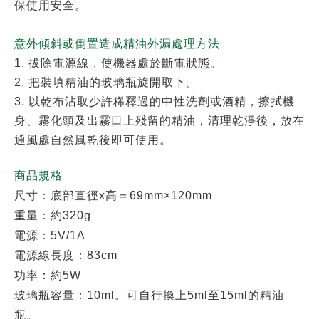
保使用安全。
意外傾斜或倒置造成精油外漏處理方法
1. 拔除電源線，使機器處於斷電狀態。
2
. 把裝填精油的玻璃瓶旋開取下。
3. 以乾布沾取少許稀釋過的中性洗劑或酒精，擦拭機
身、霧化頭及出霧口上殘留的精油，清理乾淨後，放在
通風處自然風乾後即可使用。
商品規格
尺寸：底部直徑x高＝69mm×120mm
重量：約320g
電源：5V/1A
電源線長度：83cm
功率：約5W
玻璃瓶容量：10ml。可自行換上5ml至15ml的精油
瓶。