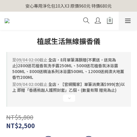
【官網獨家】首次消費 不限金額 即送 香遇熊超人行李吊牌 
安心專用淨化包10入X3 原價960元 特價680元
氣場淨化全系列 66折起
【官網獨家】首次消費 不限金額 即送 香遇熊超人行李吊牌 
植感生活無線擴香儀
至
09/04 02:00
截止
全店，8月單筆滿額贈(不累送，送完為
止)2800送花植香氛洗手露250ML、5000送花植香氛沐浴露
500ML、8000送精油系列沐浴露500ML、12000送純澳大地薰
香竹200ML
至
09/04 02:00
截止
全店，【官網獨家】單筆消費滿$999(含)以
上 即贈「香遇熊超人護照封套」乙個。(數量有限 贈完為止)
NT$5,800
NT$2,500